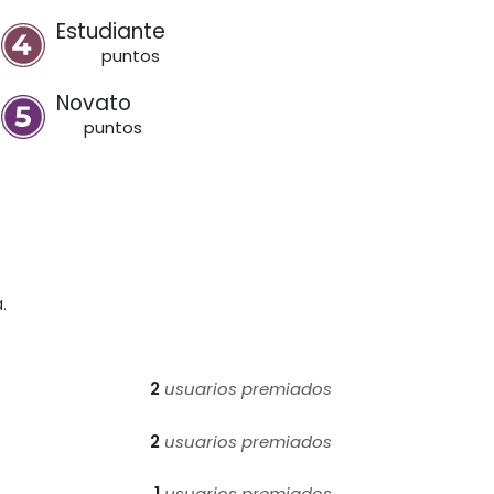
Estudiante
punto
s
100
Novato
punto
s
1
.
2
usuarios premiados
2
usuarios premiados
1
usuarios premiados