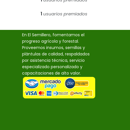
El Semillero SAS
1
usuarios premiados
Nit. 830.055.528-4
En El Semillero, fomentamos el
progreso agrícola y forestal.
Proveemos insumos, semillas y
plántulas de calidad, respaldados
por asistencia técnica, servicio
especializado personalizado y
capacitaciones de alto valor.