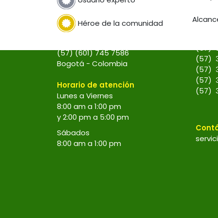
Alcanc
Chat 
Héroe de la comunidad
Visítanos en la tienda
(Hora
Calle 70A # 14A - 45
(57) 
(57) (601) 745 7586
(57) 
Bogotá - Colombia
(57) 
(57) 
Horario de atención
(57) 
Lunes a Viernes
8:00 am a 1:00 pm
y 2:00 pm a 5:00 pm
Cont
Sábados
servic
8:00 am a 1:00 pm