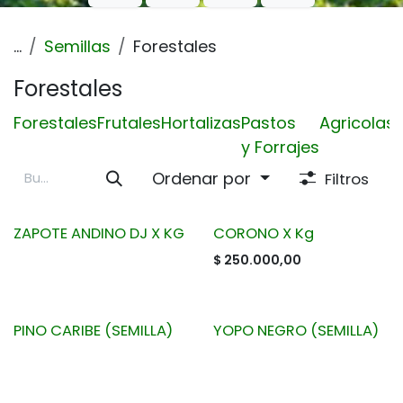
...
Semillas
Forestales
Forestales
Forestales
Frutales
Hortalizas
Pastos
Agricolas
y Forrajes
Ordenar por
Filtros
ZAPOTE ANDINO DJ X KG
CORONO X Kg
$
250.000,00
PINO CARIBE (SEMILLA)
YOPO NEGRO (SEMILLA)