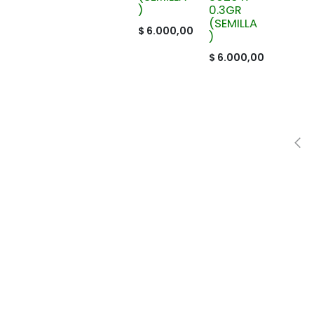
)
0.3GR
(SEMILLA
$
6.000,00
)
$
6.000,00
de Atención
Síguenos en redes sociales
rio Laboral)
311 2606092
310 5751661
314 4840195
321 3728825
310 8508390