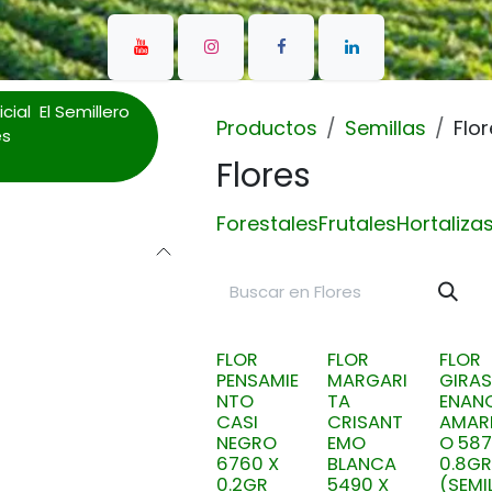
cial El Semillero
Productos
Semillas
Flo
es
Flores
Forestales
Frutales
Hortaliza
FLOR
FLOR
FLOR
PENSAMIE
MARGARI
GIRA
NTO
TA
ENAN
CASI
CRISANT
AMARI
NEGRO
EMO
O 587
6760 X
BLANCA
0.8GR
0.2GR
5490 X
(SEMI