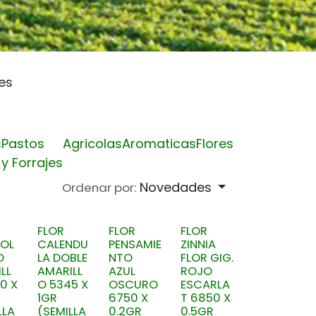
res
s
Pastos
Agricolas
Aromaticas
Flores
y Forrajes
Novedades
Ordenar por:
FLOR
FLOR
FLOR
SOL
CALENDU
PENSAMIE
ZINNIA
O
LA DOBLE
NTO
FLOR GIG.
LL
AMARILL
AZUL
ROJO
0 X
O 5345 X
OSCURO
ESCARLA
1GR
6750 X
T 6850 X
LLA
(SEMILLA
0.2GR
0.5GR