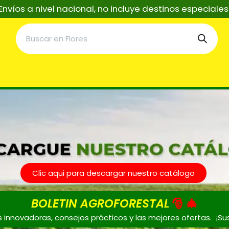
Envíos a nivel nacional, no incluye destinos especiale
taciones
Servicios
Asistentes Tecnicos IA
Re
Clic aqui para descargar nuestro catálogo
BOLETIN AGROFORESTAL
🎅 🎄
s innovadoras, consejos prácticos y las mejores ofertas. ¡Su