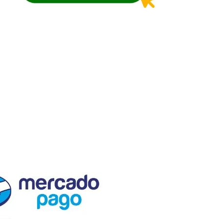
El Semillero SAS
Nit. 830.055.528-4
En El Semillero, fomentamos el
progreso agrícola y forestal.
Proveemos insumos, semillas y
plántulas de calidad, respaldados
por asistencia técnica, servicio
especializado personalizado y
capacitaciones de alto valor.