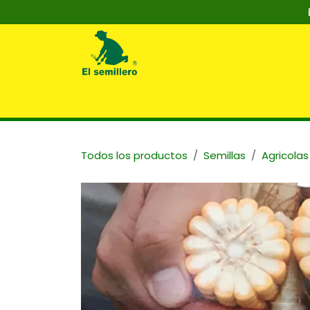
Ir al contenido
Inicio
Nosotros
Tienda
Capaci
Todos los productos
Semillas
Agricolas