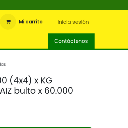
s
Mi carrito
Inicia sesión
cursos Tecnicos
PQR
Contáctenos
Ser Distribuidor
Códigos 
las
00 (4x4) x KG
AIZ bulto x 60.000