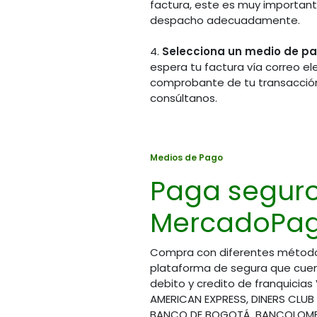
factura, este es muy importante
despacho adecuadamente.
4.
Selecciona un medio de p
espera tu factura vía correo el
comprobante de tu transacción
consúltanos.
Chat 
Visítanos en la tienda
(Hora
Calle 70A # 14A - 45
Medios de Pago
(57) 
(57) (601) 745 7586
Paga segur
(57) 
Bogotá - Colombia
(57) 
MercadoPag
(57) 
Horario de atención
(57) 
Lunes a Viernes
8:00 am a 1:00 pm
Compra con diferentes métod
y 2:00 pm a 5:00 pm
plataforma de segura que cuen
Cont
debito y credito de franquicias
Sábados
servic
AMERICAN EXPRESS, DINERS CLUB
8:00 am a 1:00 pm
BANCO DE BOGOTÁ, BANCOLOMBI