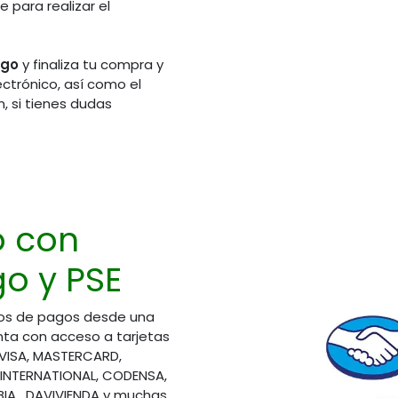
 para realizar el
ago
y finaliza tu compra y
ectrónico, así como el
, si tienes dudas
de Atención
Síguenos en redes sociales
rio Laboral)
311 2606092
o con
310 5751661
314 4840195
o y PSE
321 3728825
310 8508390
os de pagos desde una
ta con acceso a tarjetas
áctenos
 VISA, MASTERCARD,
ioalcliente@elsemillero.net
 INTERNATIONAL, CODENSA,
A, DAVIVIENDA y muchas