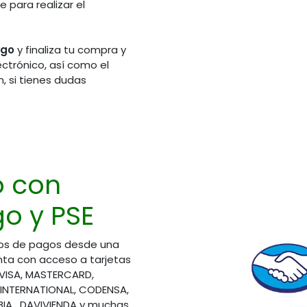
 para realizar el
ago
y finaliza tu compra y
ectrónico, así como el
, si tienes dudas
de Atención
Síguenos en redes sociales
rio Laboral)
311 2606092
o con
310 5751661
314 4840195
o y PSE
321 3728825
310 8508390
os de pagos desde una
ta con acceso a tarjetas
áctenos
 VISA, MASTERCARD,
ioalcliente@elsemillero.net
 INTERNATIONAL, CODENSA,
A, DAVIVIENDA y muchas