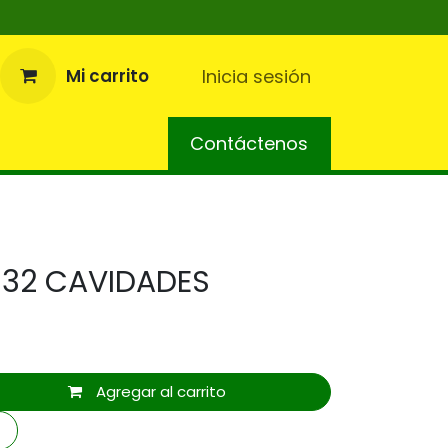
s
Mi carrito
Inicia sesión
cursos Tecnicos
PQR
Contáctenos
Ser Distribuidor
Códigos 
 32 CAVIDADES
Agregar al carrito