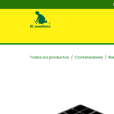
Ir al contenido
Inicio
Nosotros
Tienda
Capaci
Todos los productos
Contenedores
Ba