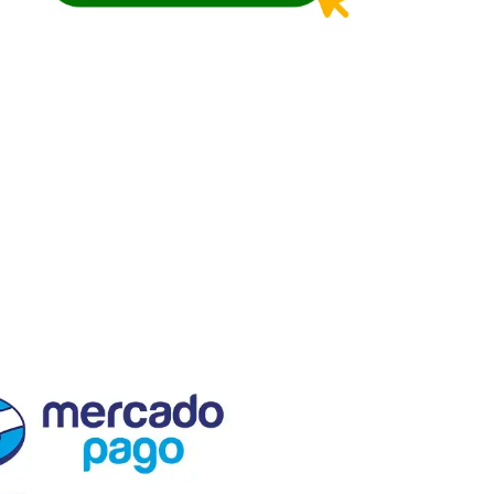
El Semillero SAS
Nit. 830.055.528-4
En El Semillero, fomentamos el
progreso agrícola y forestal.
Proveemos insumos, semillas y
plántulas de calidad, respaldados
por asistencia técnica, servicio
especializado personalizado y
capacitaciones de alto valor.