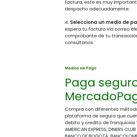
factura, este es muy importante
despacho adecuadamente.
4.
Selecciona un medio de p
espera tu factura vía correo el
comprobante de tu transacción
consúltanos.
Chat 
Visítanos en la tienda
(Hora
Calle 70A # 14A - 45
Medios de Pago
(57) 
(57) (601) 745 7586
Paga segur
(57) 
Bogotá - Colombia
(57) 
MercadoPag
(57) 
Horario de atención
(57) 
Lunes a Viernes
8:00 am a 1:00 pm
Compra con diferentes métod
y 2:00 pm a 5:00 pm
plataforma de segura que cuen
Cont
debito y credito de franquicias
Sábados
servic
AMERICAN EXPRESS, DINERS CLUB
8:00 am a 1:00 pm
BANCO DE BOGOTÁ, BANCOLOMBI