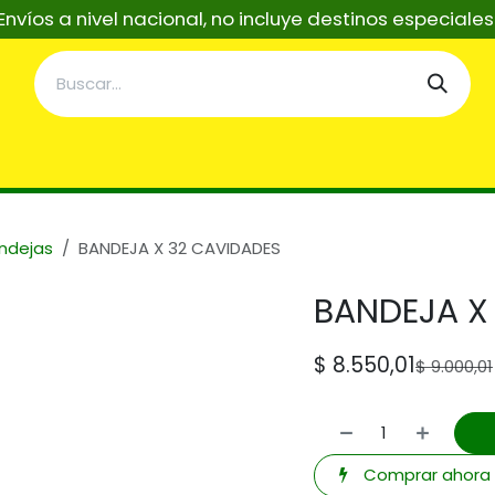
Envíos a nivel nacional, no incluye destinos especiale
taciones
Servicios
Asistentes Tecnicos IA
Re
ndejas
BANDEJA X 32 CAVIDADES
BANDEJA X
$
8.550,01
$
9.000,01
Comprar ahora