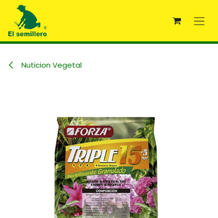
Ir al contenido
Nuticion Vegetal