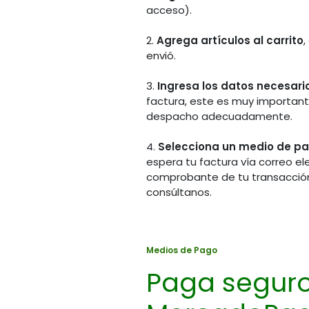
acceso).
2.
Agrega artículos al carrito
,
envió.
3.
Ingresa los datos necesario
factura, este es muy importante
despacho adecuadamente.
4.
Selecciona un medio de p
espera tu factura vía correo el
Chat 
comprobante de tu transacción
Visítanos en la tienda
(Hora
consúltanos.
Calle 70A # 14A - 45
(57) 
(57) (601) 745 7586
(57) 
Bogotá - Colombia
(57) 
Medios de Pago
(57) 
Horario de atención
(57) 
Paga segur
Lunes a Viernes
8:00 am a 1:00 pm
y 2:00 pm a 5:00 pm