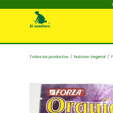
Ir al contenido
Inicio
Nosotros
Tienda
Capaci
Todos los productos
Nuticion Vegetal