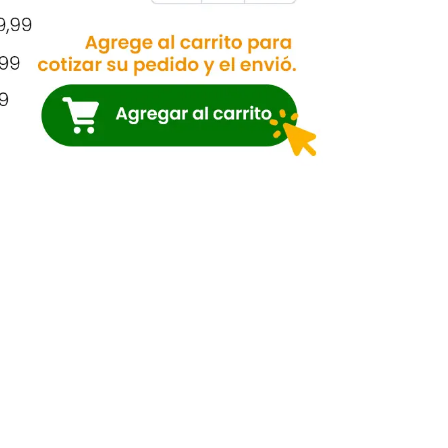
El Semillero SAS
Nit. 830.055.528-4
En El Semillero, fomentamos el
progreso agrícola y forestal.
Proveemos insumos, semillas y
plántulas de calidad, respaldados
por asistencia técnica, servicio
especializado personalizado y