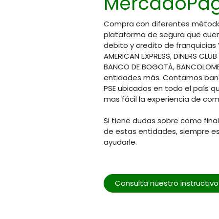
MercadoPag
Cont
Sábados
servic
Compra con diferentes métod
8:00 am a 1:00 pm
plataforma de segura que cuen
debito y credito de franquicias
AMERICAN EXPRESS, DINERS CLUB
BANCO DE BOGOTÁ, BANCOLOMBI
entidades más. Contamos banc
PSE ubicados en todo el país q
mas fácil la experiencia de com
Si tiene dudas sobre como fina
de estas entidades, siempre e
ayudarle.
Consulta nuestro instructiv