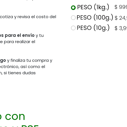
 cotiza y revisa el costo del
s para el envío
y tu
 para realizar el
ago
y finaliza tu compra y
ectrónico, así como el
de Atención
Síguenos en redes sociales
, si tienes dudas
rio Laboral)
311 2606092
310 5751661
314 4840195
321 3728825
310 8508390
o con