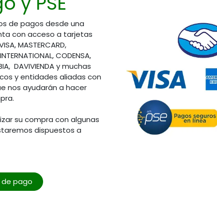
o y PSE
áctenos
ioalcliente@elsemillero.net
os de pagos desde una
ta con acceso a tarjetas
 VISA, MASTERCARD,
 INTERNATIONAL, CODENSA,
A, DAVIVIENDA y muchas
os y entidades aliadas con
ue nos ayudarán a hacer
pra.
lizar su compra con algunas
staremos dispuestos a
o de pago