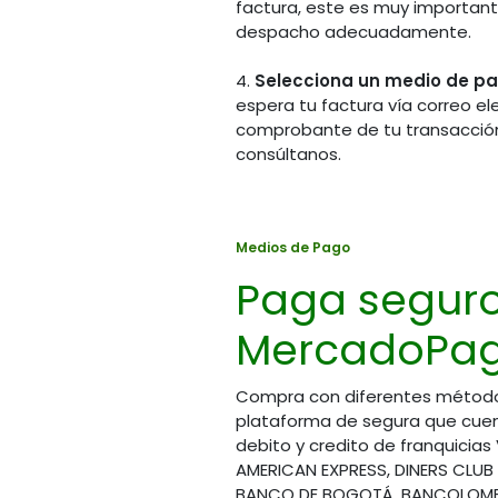
factura, este es muy importante
despacho adecuadamente.
4.
Selecciona un medio de p
espera tu factura vía correo el
comprobante de tu transacción
consúltanos.
Chat 
Visítanos en la tienda
(Hora
Calle 70A # 14A - 45
Medios de Pago
(57) 
(57) (601) 745 7586
Paga segur
(57) 
Bogotá - Colombia
(57) 
MercadoPag
(57) 
Horario de atención
(57) 
Lunes a Viernes
8:00 am a 1:00 pm
Compra con diferentes métod
y 2:00 pm a 5:00 pm
plataforma de segura que cuen
Cont
debito y credito de franquicias
Sábados
servic
AMERICAN EXPRESS, DINERS CLUB
8:00 am a 1:00 pm
BANCO DE BOGOTÁ, BANCOLOMBI