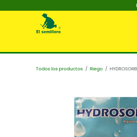
Ir al contenido
Inicio
Nosotros
Tienda
Capaci
Todos los productos
Riego
HYDROSORB