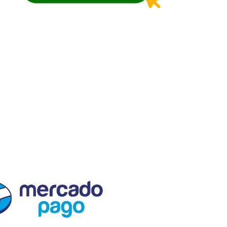
El Semillero SAS
Nit. 830.055.528-4
En El Semillero, fomentamos el
progreso agrícola y forestal.
Proveemos insumos, semillas y
plántulas de calidad, respaldados
por asistencia técnica, servicio
especializado personalizado y
capacitaciones de alto valor.