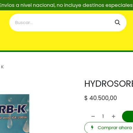
Envíos a nivel nacional, no incluye destinos especiale
taciones
Servicios
Asistentes Tecnicos IA
Re
 K
HYDROSOR
$
40.500,00
Comprar ahora