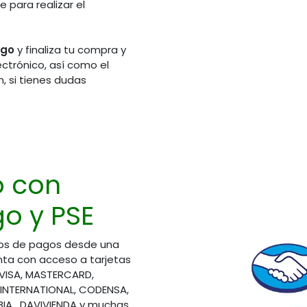
 para realizar el
ago
y finaliza tu compra y
ectrónico, así como el
, si tienes dudas
de Atención
Síguenos en redes sociales
rio Laboral)
311 2606092
o con
310 5751661
314 4840195
o y PSE
321 3728825
310 8508390
os de pagos desde una
ta con acceso a tarjetas
áctenos
 VISA, MASTERCARD,
ioalcliente@elsemillero.net
 INTERNATIONAL, CODENSA,
A, DAVIVIENDA y muchas