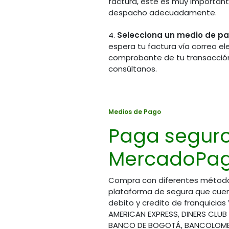
factura, este es muy importante
(57) 
(57) (601) 745 7586
despacho adecuadamente.
(57) 
Bogotá - Colombia
(57) 
4.
Selecciona un medio de p
(57) 
Horario de atención
espera tu factura vía correo el
(57) 
Lunes a Viernes
comprobante de tu transacción
8:00 am a 1:00 pm
consúltanos.
y 2:00 pm a 5:00 pm
Cont
Sábados
servic
8:00 am a 1:00 pm
Medios de Pago
Paga segur
MercadoPag
Compra con diferentes métod
plataforma de segura que cuen
debito y credito de franquicias
AMERICAN EXPRESS, DINERS CLUB
BANCO DE BOGOTÁ, BANCOLOMBI