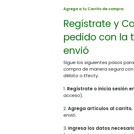
Agrega a tu Carrito de compra
Regístrate y Co
pedido con la t
envió
Sigue los siguientes pasos para
compra de manera segura con PS
débito o Efecty.
1.
Regístrate o inicia sesión 
acceso).
2.
Agrega artículos al carrito
,
envió.
Chat 
Visítanos en la tienda
(Hora
3.
Ingresa los datos necesario
Calle 70A # 14A - 45