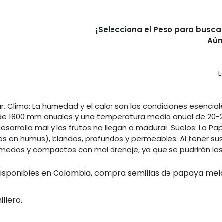
¡Selecciona el Peso para busca
Aún
L
mar. Clima: La humedad y el calor son las condiciones esencia
 1800 mm anuales y una temperatura media anual de 20-22 ºC
desarrolla mal y los frutos no llegan a madurar. Suelos: La Pa
icos en humus), blandos, profundos y permeables. Al tener sus
edos y compactos con mal drenaje, ya que se pudrirán las 
isponibles en Colombia, compra semillas de papaya melona
llero.