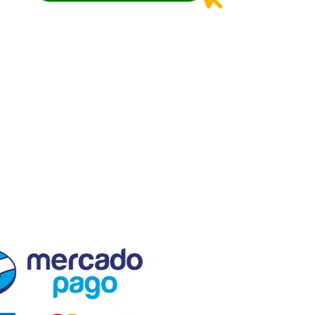
En El Semillero, fomentamos el
progreso agrícola y forestal.
Proveemos insumos, semillas y
plántulas de calidad, respaldados
por asistencia técnica, servicio
especializado personalizado y
capacitaciones de alto valor.