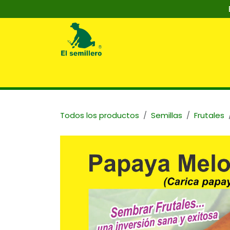
Ir al contenido
Inicio
Nosotros
Tienda
Capaci
Todos los productos
Semillas
Frutales