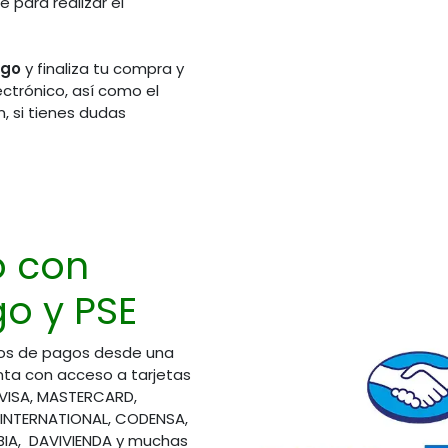
 para realizar el
311 2606092
310 5751661
314 4840195
ago
y finaliza tu compra y
321 3728825
ectrónico, así como el
310 8508390
, si tienes dudas
áctenos
ioalcliente@elsemillero.net
o con
o y PSE
os de pagos desde una
ta con acceso a tarjetas
 VISA, MASTERCARD,
 INTERNATIONAL, CODENSA,
A, DAVIVIENDA y muchas