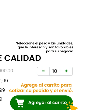
El Semillero SAS
Nit. 830.055.528-4