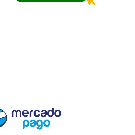
El Semillero SAS
Nit. 830.055.528-4
En El Semillero, fomentamos el
progreso agrícola y forestal.
Proveemos insumos, semillas y
plántulas de calidad, respaldados
por asistencia técnica, servicio
especializado personalizado y
capacitaciones de alto valor.