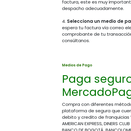
factura, este es muy importante
despacho adecuadamente.
4.
Selecciona un medio de p
espera tu factura vía correo el
comprobante de tu transacción
consúltanos.
Chat 
Visítanos en la tienda
(Hora
Calle 70A # 14A - 45
Medios de Pago
(57) 
(57) (601) 745 7586
Paga segur
(57) 
Bogotá - Colombia
(57) 
MercadoPag
(57) 
Horario de atención
(57) 
Lunes a Viernes
8:00 am a 1:00 pm
Compra con diferentes métod
y 2:00 pm a 5:00 pm
plataforma de segura que cuen
Cont
debito y credito de franquicias
Sábados
servic
AMERICAN EXPRESS, DINERS CLUB
8:00 am a 1:00 pm
BANCO DE BOGOTÁ, BANCOLOMBI