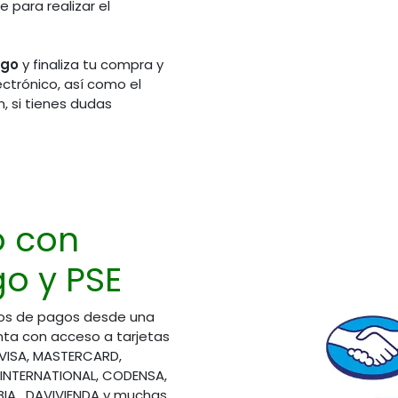
 para realizar el
ago
y finaliza tu compra y
ectrónico, así como el
, si tienes dudas
de Atención
Síguenos en redes sociales
rio Laboral)
311 2606092
o con
310 5751661
314 4840195
o y PSE
321 3728825
310 8508390
os de pagos desde una
ta con acceso a tarjetas
áctenos
 VISA, MASTERCARD,
ioalcliente@elsemillero.net
 INTERNATIONAL, CODENSA,
A, DAVIVIENDA y muchas