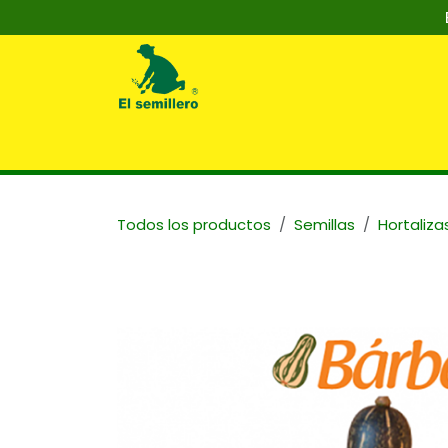
Ir al contenido
Inicio
Nosotros
Tienda
Capaci
Todos los productos
Semillas
Hortaliza